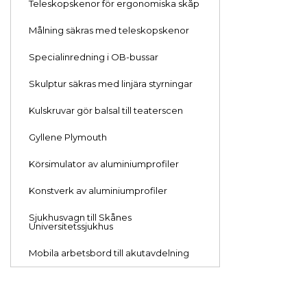
Teleskopskenor för ergonomiska skåp
Målning säkras med teleskopskenor
Specialinredning i OB-bussar
Skulptur säkras med linjära styrningar
Kulskruvar gör balsal till teaterscen
Gyllene Plymouth
Körsimulator av aluminiumprofiler
Konstverk av aluminiumprofiler
Sjukhusvagn till Skånes
Universitetssjukhus
Mobila arbetsbord till akutavdelning