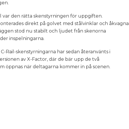
gen.
il var den rätta skenstyrningen för uppgiften.
nterades direkt på golvet med stålvinklar och åkvagn
äggen stod nu stabilt och ljudet från skenorna
nder inspelningarna.
C-Rail-skenstyrningarna har sedan återanvänts i
ersionen av X-Factor, där de bär upp de två
m öppnas när deltagarna kommer in på scenen.