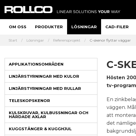
OM OSS
PRODUKTER
LÖSNINGAR
CAD-FILER
Start
Lösningar
Referensprojekt
C-skenor flyttar väggar
C-SK
APPLIKATIONSOMRÅDEN
LINJÄRSTYRNINGAR MED KULOR
Hösten 2008
tv-program
LINJÄRSTYRNINGAR MED RULLAR
En zinkbelag
TELESKOPSKENOR
väggen. Måle
KULSKRUVAR, KULBUSSNINGAR OCH
att montera 
HÄRDADE AXLAR
det nämligen
KUGGSTÄNGER & KUGGHJUL
bakgrundslj