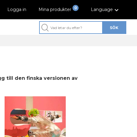
0
Logga in
Mina produkter
Language
SÖK
gg till den finska versionen av