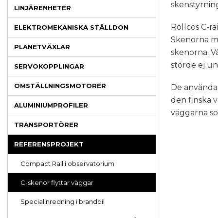
skenstyrnin
LINJÄRENHETER
Rollcos C-ra
ELEKTROMEKANISKA STÄLLDON
Skenorna mo
PLANETVÄXLAR
skenorna. V
störde ej u
SERVOKOPPLINGAR
OMSTÄLLNINGSMOTORER
De använda 
den finska v
ALUMINIUMPROFILER
väggarna so
TRANSPORTÖRER
REFERENSPROJEKT
Compact Rail i observatorium
C-skenor flyttar väggar
Specialinredning i brandbil