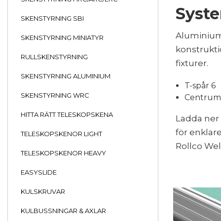
Syste
SKENSTYRNING SBI
Aluminiump
SKENSTYRNING MINIATYR
konstrukti
RULLSKENSTYRNING
fixturer.
SKENSTYRNING ALUMINIUM
T-spår 6
SKENSTYRNING WRC
Centrumh
HITTA RÄTT TELESKOPSKENA
Ladda ner
för enklar
TELESKOPSKENOR LIGHT
Rollco We
TELESKOPSKENOR HEAVY
EASYSLIDE
KULSKRUVAR
KULBUSSNINGAR & AXLAR