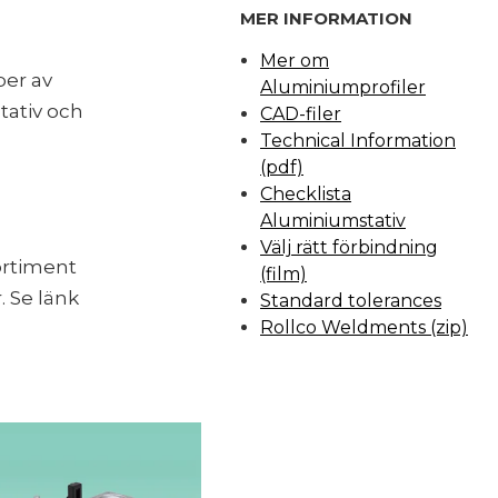
MER INFORMATION
Mer om
per av
Aluminiumprofiler
tativ och
CAD-filer
Technical Information
(pdf)
Checklista
Aluminiumstativ
Välj rätt förbindning
ortiment
(film)
. Se länk
Standard tolerances
Rollco Weldments (zip)