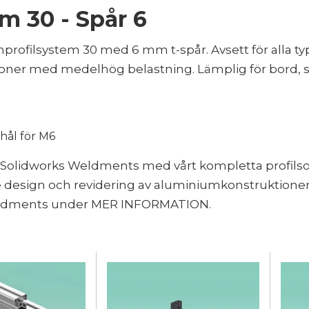
m 30 - Spår 6
rofilsystem 30 med 6 mm t-spår. Avsett för alla ty
oner med medelhög belastning. Lämplig för bord, s
ål för M6
 Solidworks Weldments med vårt kompletta profils
e design och revidering av aluminiumkonstruktioner
ldments under MER INFORMATION.