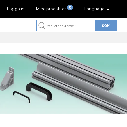
0
Logga in
Mina produkter
Language
SÖK