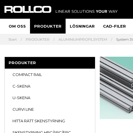
OM OSS
PRODUKTER
LÖSNINGAR
CAD-FILER
Start
PRODUKTER
ALUMINIUMPROFILSYSTEM
System 30
PRODUKTER
COMPACT RAIL
C-SKENA
U-SKENA
CURVI LINE
HITTA RÄTT SKENSTYRNING
SKENSTYRNING HRC/ARC/ERC