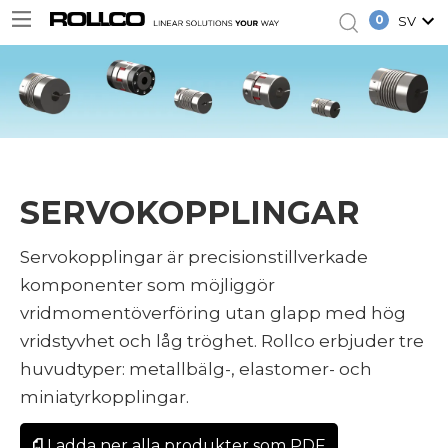
0
SV
SERVOKOPPLINGAR
Servokopplingar är precisionstillverkade
komponenter som möjliggör
vridmomentöverföring utan glapp med hög
vridstyvhet och låg tröghet. Rollco erbjuder tre
huvudtyper: metallbälg-, elastomer- och
miniatyrkopplingar.
Ladda ner alla produkter som PDF