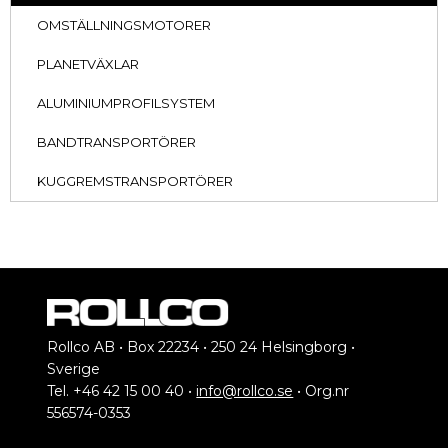
OMSTÄLLNINGSMOTORER
PLANETVÄXLAR
ALUMINIUMPROFILSYSTEM
BANDTRANSPORTÖRER
KUGGREMSTRANSPORTÖRER
Rollco AB • Box 22234 • 250 24 Helsingborg •
Sverige
Tel. +46 42 15 00 40 •
info@rollco.se
• Org.nr
556574-0353