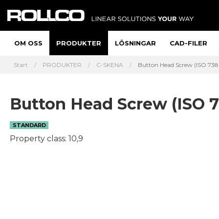
OM OSS
PRODUKTER
LÖSNINGAR
CAD-FILER
Start
PRODUKTER
C-SKENA
Button Head Screw (ISO 738
Button Head Screw (ISO 
STANDARD
Property class: 10,9