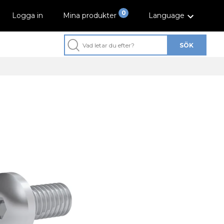
0
Logga in
Mina produkter
Language
SÖK