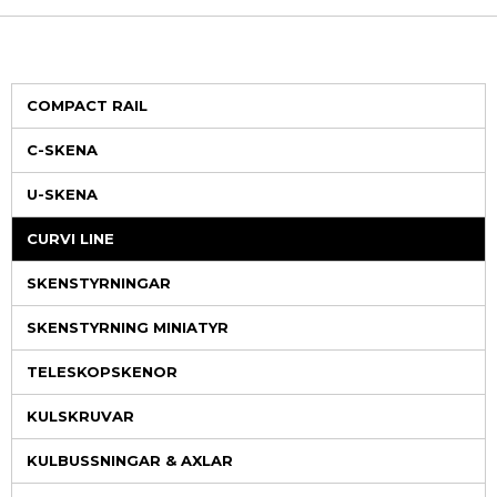
COMPACT RAIL
C-SKENA
U-SKENA
CURVI LINE
SKENSTYRNINGAR
SKENSTYRNING MINIATYR
TELESKOPSKENOR
KULSKRUVAR
KULBUSSNINGAR & AXLAR