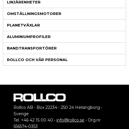
LINJÄRENHETER
OMSTÄLLNINGSMOTORER
PLANETVÄXLAR
ALUMINIUMPROFILER
BANDTRANSPORTÖRER
ROLLCO OCH VÅR PERSONAL
Rollco AB • Box 22234 • 250 24 Helsingborg •
Sverige
Tel. +46 42 15 00 40 •
info@rollco.se
• Org.nr
556574-0353